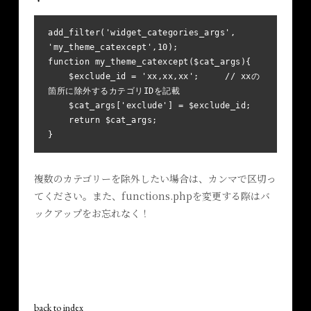
add_filter('widget_categories_args', 
'my_theme_catexcept',10);

function my_theme_catexcept($cat_args){

    $exclude_id = 'xx,xx,xx';     // xxの
箇所に除外するカテゴリIDを記載

    $cat_args['exclude'] = $exclude_id;

    return $cat_args;

}
複数のカテゴリーを除外したい場合は、カンマで区切っ
てください。また、functions.phpを変更する際はバ
ックアップをお忘れなく！
back to index