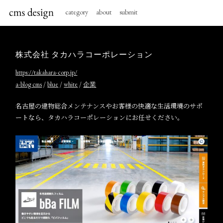
category
about
submit
株式会社 タカハラコーポレーション
https://takahara-corp.jp/
/
/
/
a-blog cms
blue
white
企業
名古屋の建物総合メンテナンスやお客様の快適な生活環境のサポ
ートなら、タカハラコーポレーションにお任せください。