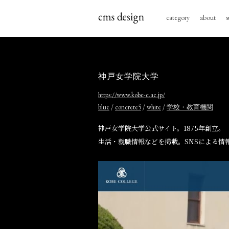
category
about
s
神戸女学院大学
https://www.kobe-c.ac.jp/
/
/
/
blue
concrete5
white
学校・教育機関
神戸女学院大学公式サイト。1875年創立
生活・就職情報などを掲載。SNSによる情