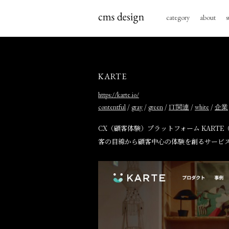
category
about
s
KARTE
https://karte.io/
/
/
/
/
/
contentful
gray
green
IT関連
white
企業
CX（顧客体験）プラットフォーム KAR
客の目線から顧客中心の体験を創るサービ