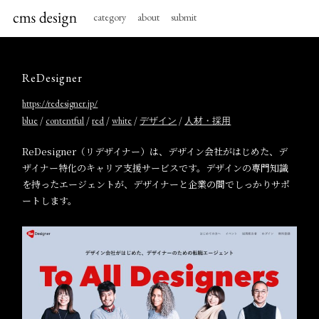
category
about
submit
ReDesigner
https://redesigner.jp/
/
/
/
/
/
blue
contentful
red
white
デザイン
人材・採用
ReDesigner（リデザイナー）は、デザイン会社がはじめた、デ
ザイナー特化のキャリア支援サービスです。デザインの専門知識
を持ったエージェントが、デザイナーと企業の間でしっかりサポ
ートします。