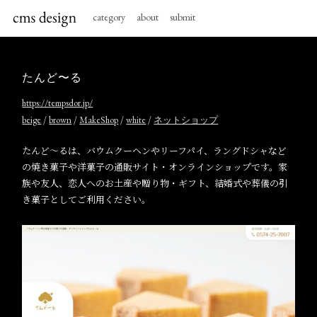
category
about
submit
たんど〜る
https://tempsdor.jp/
/
/
/
/
beige
brown
MakeShop
white
ネットショップ
たんど〜るは、バウムクーヘンやリーフパイ、ラングドシャなど
の焼き菓子や洋菓子の通販サイト・オンラインショップです。家
族や友人、恋人へのお土産や贈り物・ギフト、結婚式や葬儀の引
き菓子としてご利用ください。