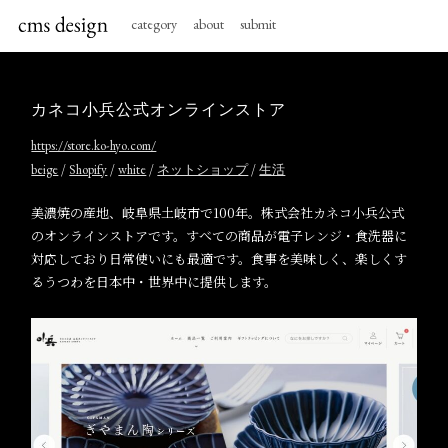
category
about
submit
カネコ小兵公式オンラインストア
https://store.ko-hyo.com/
/
/
/
/
beige
Shopify
white
ネットショップ
生活
美濃焼の産地、岐阜県土岐市で100年。株式会社カネコ小兵公式
のオンラインストアです。すべての商品が電子レンジ・食洗器に
対応しており日常使いにも最適です。食事を美味しく、楽しくす
るうつわを日本中・世界中に提供します。