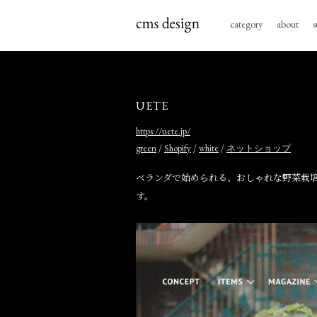
category
about
s
UETE
https://uete.jp/
/
/
/
green
Shopify
white
ネットショップ
ベランダで始められる、おしゃれな野菜栽培
す。