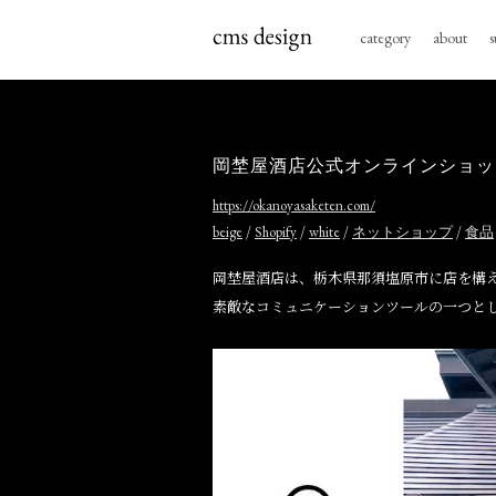
category
about
s
岡埜屋酒店公式オンラインショッ
https://okanoyasaketen.com/
/
/
/
/
beige
Shopify
white
ネットショップ
食品
岡埜屋酒店は、栃木県那須塩原市に店を構
素敵なコミュニケーションツールの一つと