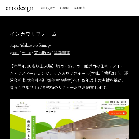
category
about
submit
イシカワリフォーム
https://ishikawa-reform.jp/
/
/
/
green
white
WordPress
建築関連
【年間4500名以上来場】旭市・銚子市・匝瑳市の住宅リフォー
ム・リノベーションは、イシカワリフォーム(本社:千葉県旭市、運
営会社:株式会社石川商会住宅機材)へ！35年以上の実績を基に、
暮らしを磨き上げる感動のリフォームをお約束します。