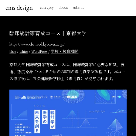
category
about
submit
臨床統計家育成コース｜京都大学
https://www.cbc.med.kyoto-u.ac.jp/
/
/
/
blue
white
WordPress
学校・教育機関
京都大学 臨床統計家育成コースは、臨床統計家に必要な知識、技
術、態度を身につけるための2年制の専門職学位課程です。本コー
ス修了後は、社会健康医学修士（専門職）が授与されます。