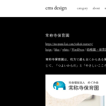
category
about
s
常称寺保育園
https://megumi-kai.com/joshoji-nursery/
/
/
/
/
beige
blue
white
WordPress
幼稚園・保育
常称寺保育園は、枚方で最も古くからある
じて、「つよいからだ」と「やさしいここ