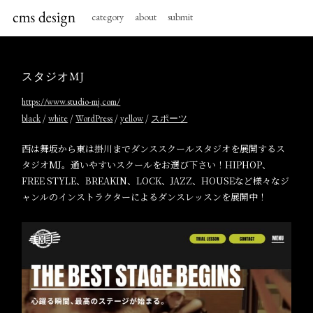
category
about
submit
スタジオMJ
https://www.studio-mj.com/
/
/
/
/
black
white
WordPress
yellow
スポーツ
西は舞坂から東は掛川までダンススクールスタジオを展開するス
タジオMJ。通いやすいスクールをお選び下さい！HIPHOP、
FREE STYLE、BREAKIN、LOCK、JAZZ、HOUSEなど様々なジ
ャンルのインストラクターによるダンスレッスンを展開中！