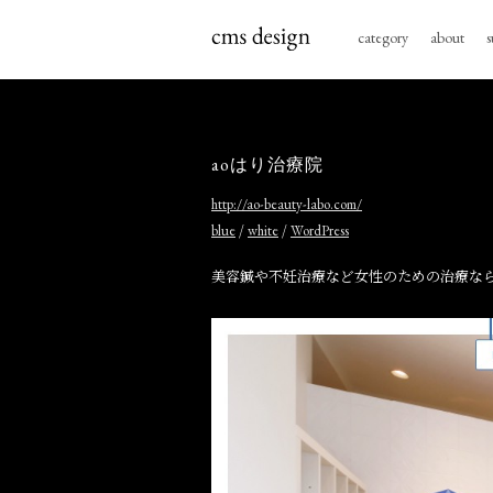
category
about
s
aoはり治療院
http://ao-beauty-labo.com/
/
/
blue
white
WordPress
美容鍼や不妊治療など女性のための治療なら