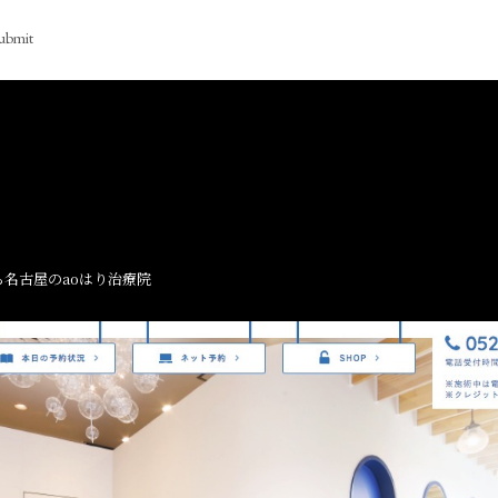
ubmit
名古屋のaoはり治療院