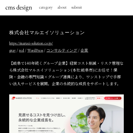
category
about
submit
株式会社マルエイソリューション
https://maruei-solution.co.jp/
/
/
/
/
gray
red
WordPress
コンサルティング
企業
【岐阜で140年続くグループ企業】経営コスト削減・リスク管理な
ら株式会社マルエイソリューション(本社:岐阜市)にお任せ！保
険・金融の専門知識×グループ連携により、ワンストップで手厚
い法人サービスを展開。企業の永続的な成長をサポートします。