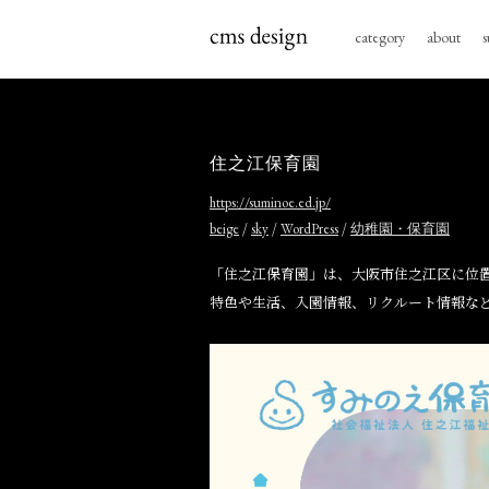
category
about
s
住之江保育園
https://suminoe.ed.jp/
/
/
/
beige
sky
WordPress
幼稚園・保育園
「住之江保育園」は、大阪市住之江区に位
特色や生活、入園情報、リクルート情報な