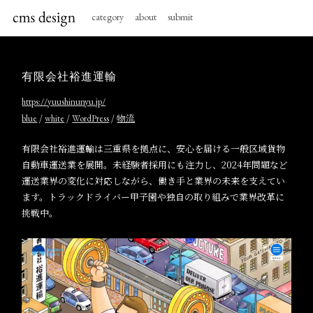
category
about
submit
有限会社裕進運輸
https://yuushinunyu.jp/
/
/
/
blue
white
WordPress
物流
有限会社裕進運輸は三重県を拠点に、安心を届ける一般区域貨物
自動車運送業を展開。未経験者採用にも注力し、2024年問題など
運送業界の変化に対応しながら、働き手と業界の未来を支えてい
ます。トラックドライバー甲子園や独自の取り組みで業界改革に
挑戦中。