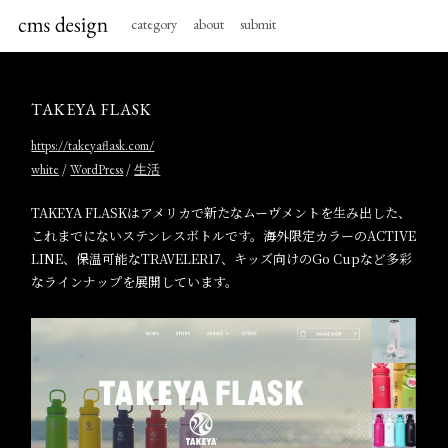
category
about
submit
TAKEYA FLASK
https://takeyaflask.com/
/
/
white
WordPress
生活
TAKEYA FLASKはアメリカで新たなムーヴメントを生み出した、
これまでにないステンレスボトルです。海外限定カラーのACTIVE
LINE、保温可能なTRAVELER17、キッズ向けのGo Cupなど多彩
なラインナップを展開しています。