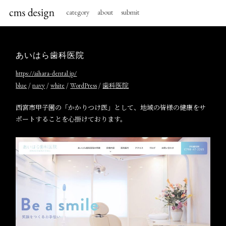
category
about
submit
あいはら歯科医院
https://aihara-dental.jp/
/
/
/
/
blue
navy
white
WordPress
歯科医院
西宮市甲子園の「かかりつけ医」として、地域の皆様の健康をサ
ポートすることを心掛けております。