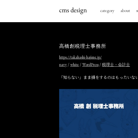
category
about
s
高橋創税理士事務所
https://takahashi-hajime.jp/
/
/
/
navy
white
WordPress
税理士・会計士
「知らない」まま損をするのはもったいな