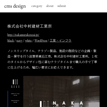
category
about
submit
株式会社中村建材工業所
http://nakamurakenzai.jp/
/
/
/
/
black
navy
white
WordPress
工業・インフラ
ノンスリップタイル、テラゾー製品、施設の階段などの企画・製
造・保守を行う滋賀県東近江市。株式会社中村建材工業所。１枚
のタイルからデザイン性に富むテラゾタイルまで職人の手で丁寧
に仕上げるため、幅広い要求にお応えできます。