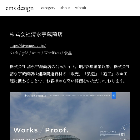
category
about
submit
株式会社清永宇蔵商店
https://kiyonaga.co.jp/
/
/
/
/
black
gold
white
WordPress
食品
株式会社 清永宇蔵商店の公式サイト。明治2年創業以来、株式会社
清永宇蔵商店は建築関連資材の「販売」「製造」「施工」の全工
程に携わることで、お客様から高い評価をいただいております。