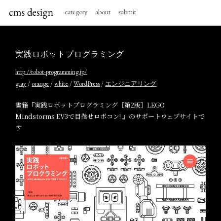
category
about
submit
実践ロボットプログラミング
http://robot-programming.jp/
/
/
/
/
gray
orange
white
WordPress
エンジニアリング
書籍『実践ロボットプログラミング［第2版］LEGO
Mindstorms EV3で目指せロボコン! 』のサポートウェブサイトで
す