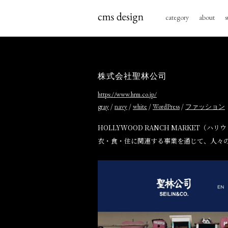
category
about
s
株式会社聖林公司
https://www.hrm.co.jp/
/
/
/
/
gray
navy
white
WordPress
ファッション
HOLLYWOOD RANCH MARKET（
衣・食・住に関連する事業を通じて、人々