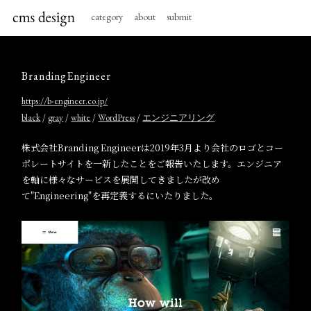
category
about
submit
BrandingEngineer
https://b-engineer.co.jp/
/
/
/
/
black
gray
white
WordPress
エンジニアリング
株式会社Branding Engineerは2019年3月より会社のロゴとコー
ポレートサイトを一新したことをご報告いたします。エンジニア
を軸に様々なサービスを展開してきましたが改め
て"Engineering"を再定義するにいたりました。