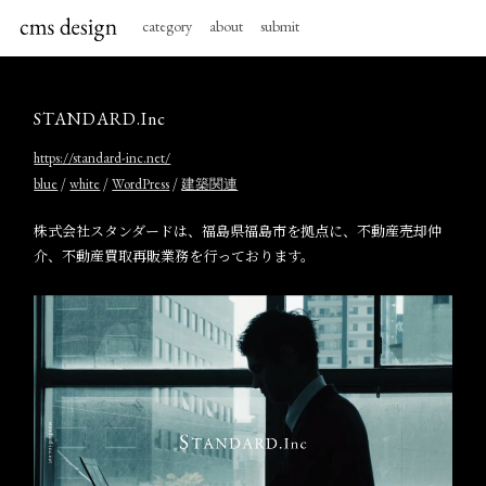
category
about
submit
STANDARD.Inc
https://standard-inc.net/
/
/
/
blue
white
WordPress
建築関連
株式会社スタンダードは、福島県福島市を拠点に、不動産売却仲
介、不動産買取再販業務を行っております。