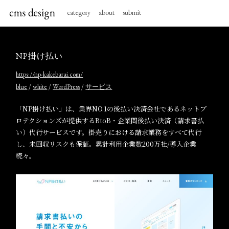
category
about
submit
NP掛け払い
https://np-kakebarai.com/
/
/
/
blue
white
WordPress
サービス
「NP掛け払い」は、業界NO.1の後払い決済会社であるネットプ
ロテクションズが提供するBtoB・企業間後払い決済（請求書払
い）代行サービスです。掛売りにおける請求業務をすべて代行
し、未回収リスクも保証。累計利用企業数200万社/導入企業
続々。