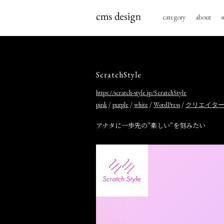
category
about
s
ScratchStyle
https://scratch-style.jp/ScratchStyle
/
/
/
/
pink
purple
white
WordPress
クリエイタ
アナタに一歩先の”楽しい”を刻みたい