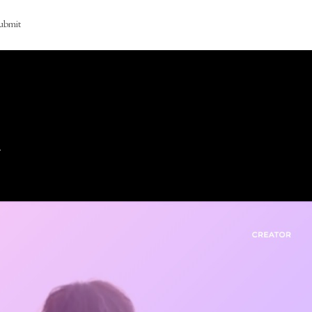
ubmit
ー