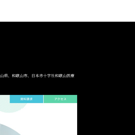
歌⼭県、和歌⼭市、⽇本⾚⼗字社和歌⼭医療