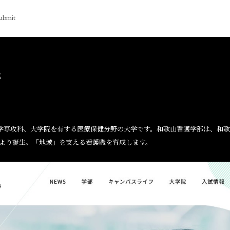
ubmit
部
産学専攻科、⼤学院を有する医療保健分野の⼤学です。和歌山看護学部は、和
により誕生。「地域」を⽀える看護職を育成します。