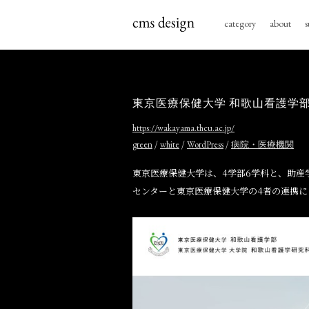
category
about
s
東京医療保健大学 和歌山看護学
https://wakayama.thcu.ac.jp/
/
/
/
green
white
WordPress
病院・医療機関
東京医療保健⼤学は、4学部6学科と、助
センターと東京医療保健⼤学の4者の連携