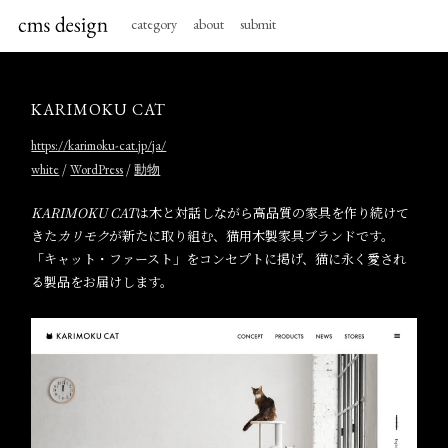
category
about
submit
KARIMOKU CAT
https://karimoku-cat.jp/ja/
/
/
white
WordPress
動物
KARIMOKU CAT
は木と対話しながら高品質の家具を作り続けて
きた
カリモク
が新たに取り組む、猫用木製家具ブランドです。
「キャット・ファースト」をコンセプトに掲げ、猫に永く愛され
る製品をお届けします。