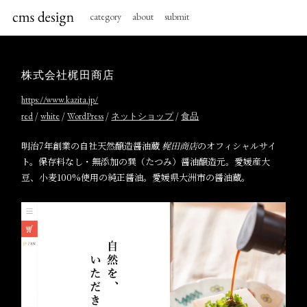
category
about
submit
株式会社梶田商店
https://www.kazita.jp/
/
/
/
/
red
white
WordPress
ネットショップ
食品
明治7年創業の自社天然醸造醤油蔵
梶田商店
のオフィシャルサイ
ト。保存料なし・無添加の巽（たつみ）醤油醸造元。愛媛産大
豆、小麦100%使用の純正醤油。愛媛県大洲市の醤油蔵。