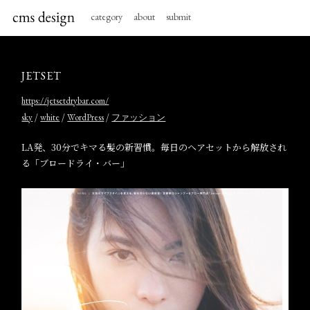
category
about
submit
JETSET
https://jetsetdrybar.com/
/
/
/
sky
white
WordPress
ファッション
LA発、30分でキマる髪の新習慣。毎日のヘアセットから解放され
る「ブロードライ・バー」