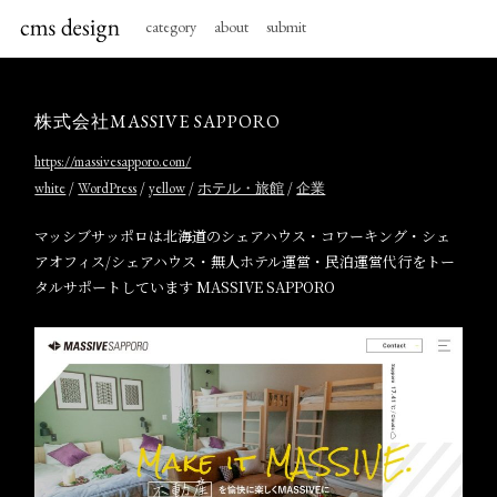
category
about
submit
株式会社MASSIVE SAPPORO
https://massivesapporo.com/
/
/
/
/
white
WordPress
yellow
ホテル・旅館
企業
マッシブサッポロは北海道のシェアハウス・コワーキング・シェ
アオフィス/シェアハウス・無人ホテル運営・民泊運営代行をトー
タルサポートしています MASSIVE SAPPORO