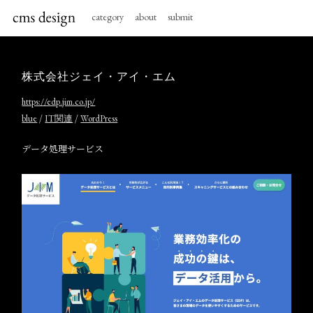
category
about
submit
株式会社ジェイ・アイ・エム
https://edp.jim.co.jp/
/
/
blue
IT関連
WordPress
データ処理サービス