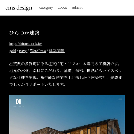
category
about
submit
ひらつか建築
https://hiratsuka-k.jp/
/
/
/
gold
navy
WordPress
建築関連
滋賀県の多賀町にある注文住宅・リフォーム専門の工務店です。
地元の木材、素材にこだわり、基礎、気密、断熱にもハイスペッ
クな仕様を実現。高性能な住宅を土地探しから建築設計、完成ま
でしっかりサポートいたします。