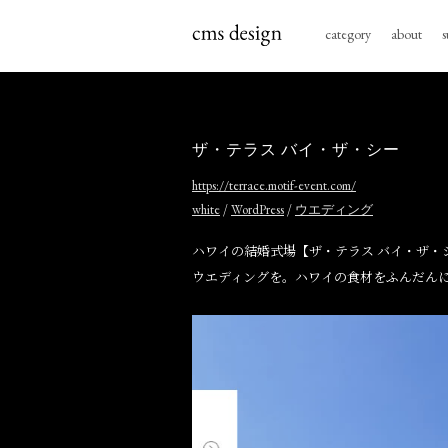
category
about
s
ザ・テラス バイ・ザ・シー
https://terrace.motif-event.com/
/
/
white
WordPress
ウエディング
ハワイの結婚式場【ザ・テラス バイ・ザ・
ウエディングを。ハワイの食材をふんだん