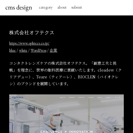
category
about
submit
株式会社オフテクス
https://www.ophtecs.co.jp/
/
/
/
blue
white
WordPress
企業
コンタクトレンズケアの株式会社オフテクス。「創意工夫と挑
戦」を理念に、世界の眼科医療に貢献いたします。cleadew（ク
リアデュー）、Teare（ティアーレ）、BIOCLEN（バイオクレ
ン）のブランドを展開しています。