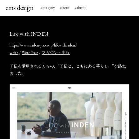
category
about
submit
Life with INDEN
https://www.inden-ya.co.jp/lifewithinden/
/
/
white
WordPress
マガジン・出版
印伝を愛用される方々の、“印伝と、ともにある暮らし。”を訪ね
ました。