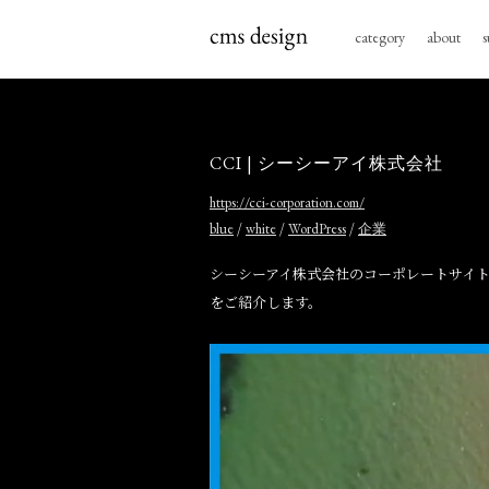
category
about
s
CCI | シーシーアイ株式会社
https://cci-corporation.com/
/
/
/
blue
white
WordPress
企業
シーシーアイ株式会社のコーポレートサイ
をご紹介します。