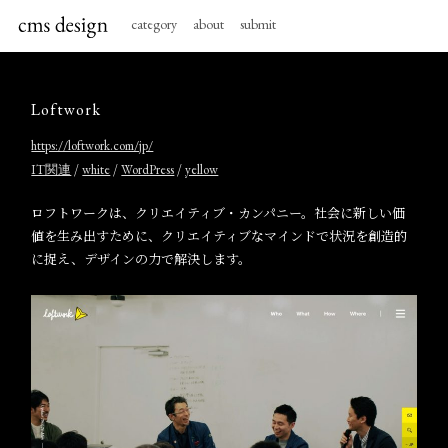
category
about
submit
Loftwork
https://loftwork.com/jp/
/
/
/
IT関連
white
WordPress
yellow
ロフトワークは、クリエイティブ・カンパニー。社会に新しい価
値を生み出すために、クリエイティブなマインドで状況を創造的
に捉え、デザインの力で解決します。