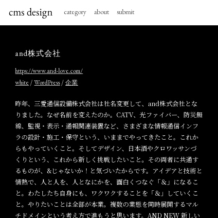
category
about
submit
and株式会社
https://www.and-love.com/
/
/
white
WordPress
企業
昨年、三愛通信設備株式会社は社名変更して、and株式会社とな
りました。なぜ名前を変えたのか。CATV、光ファイバー、防災無
線、監視・表示・通報関連装置など、さまざまな情報通信インフ
ラの設計・施工・保守という、いままでやってきたこと。これか
らもやっていくこと。そしてデザイン、日本酒やクロワッサンづ
くりという、これから新しく挑戦したいこと。その両者に共通す
るものが、&じゃないか！と気づいたからです。アイデアと技術と
情熱で、人と人を、人となにかを、面白くつなぐ「＆」になるこ
と。わたしたち自身にも、ワクワクすることを「＆」していくこ
と。やりたいことは全部が本業。複数の業態を同時展開するマル
チドメインという考え方で進もうと思います。AND NEW 新しい