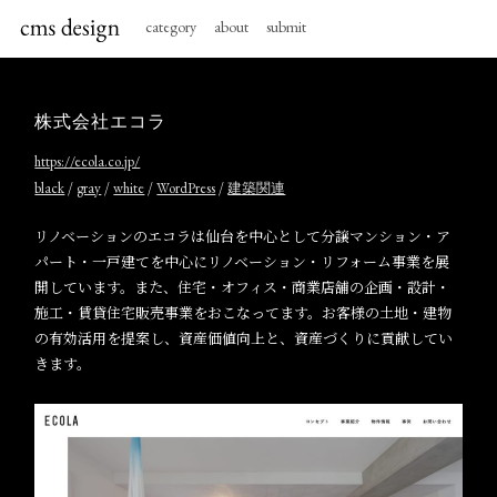
category
about
submit
株式会社エコラ
https://ecola.co.jp/
/
/
/
/
black
gray
white
WordPress
建築関連
リノベーションのエコラは仙台を中心として分譲マンション・ア
パート・一戸建てを中心にリノベーション・リフォーム事業を展
開しています。また、住宅・オフィス・商業店舗の企画・設計・
施工・賃貸住宅販売事業をおこなってます。お客様の土地・建物
の有効活用を提案し、資産価値向上と、資産づくりに貢献してい
きます。