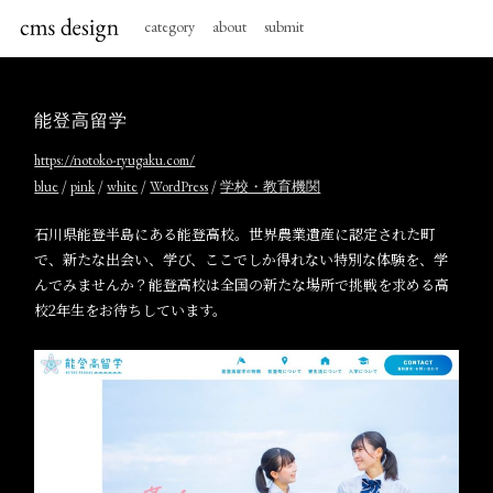
category
about
submit
能登高留学
https://notoko-ryugaku.com/
/
/
/
/
blue
pink
white
WordPress
学校・教育機関
石川県能登半島にある能登高校。世界農業遺産に認定された町
で、新たな出会い、学び、ここでしか得れない特別な体験を、学
んでみませんか？能登高校は全国の新たな場所で挑戦を求める高
校2年生をお待ちしています。