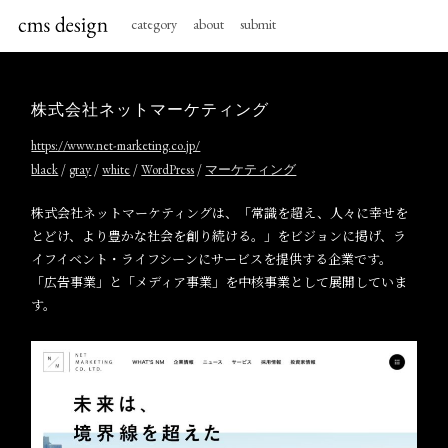
category
about
submit
株式会社ネットマーケティング
https://www.net-marketing.co.jp/
/
/
/
/
black
gray
white
WordPress
マーケティング
株式会社ネットマーケティングは、「常識を超え、人々に幸せを
とどけ、より豊かな社会を創り続ける。」をビジョンに掲げ、ラ
イフイベント・ライフシーンにサービスを提供する企業です。
「広告事業」と「メディア事業」を中核事業として展開していま
す。