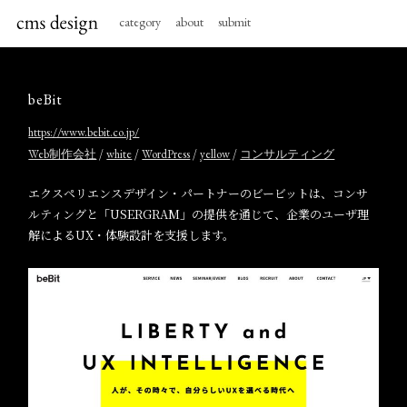
category
about
submit
beBit
https://www.bebit.co.jp/
/
/
/
/
Web制作会社
white
WordPress
yellow
コンサルティング
エクスペリエンスデザイン・パートナーのビービットは、コンサ
ルティングと「USERGRAM」の提供を通じて、企業のユーザ理
解によるUX・体験設計を支援します。