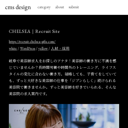
category
about
submit
CHELSEA｜Recruit Site
https://recruit.chelsea-gifu.com/
/
/
/
white
WordPress
yellow
人材・採用
岐阜で美容師求人をお探しのアナタ！美容師の働き方に不満を感
じていませんか？長時間労働や時間外のトレーニング、ライフス
タイルの変化に合わない働き方。結婚しても、子育てをしていて
も、ずっと大好きな美容師の仕事を「ジブンらしく」続けられる
美容院で働きませんか。ずっと美容師を好きでいられる、そんな
美容院の求人案内です。