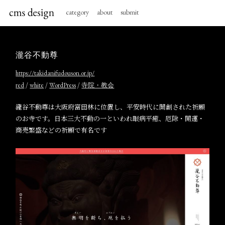
category
about
submit
瀧谷不動尊
https://takidanifudouson.or.jp/
/
/
/
red
white
WordPress
寺院・教会
瀧谷不動尊は大阪府富田林に位置し、平安時代に開創された祈願
のお寺です。日本三大不動の一といわれ眼病平癒、厄除・開運・
商売繁盛などの祈願で有名です