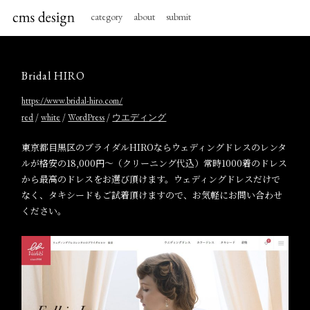
category
about
submit
Bridal HIRO
https://www.bridal-hiro.com/
/
/
/
red
white
WordPress
ウエディング
東京都目黒区のブライダルHIROならウェディングドレスのレンタ
ルが格安の18,000円～（クリーニング代込）常時1000着のドレス
から最高のドレスをお選び頂けます。ウェディングドレスだけで
なく、タキシードもご試着頂けますので、お気軽にお問い合わせ
ください。