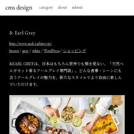
category
about
submit
& Earl Grey
http://www.and-earlgrey.jp/
/
/
/
/
brown
gray
white
WordPress
ショッピング
&EARL GREYは、日本はもちろん世界でも類を見ない、「天然ベ
ルガモット香るアールグレイ専門店」。どんな食事・シーンにも
合うアールグレイの魅力を、新たなスタイルでより自由に楽しん
でいただけます。