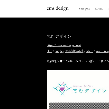
category
about
s
包むデザイン
https://tutumu-design.com/
/
/
/
/
blue
purple
Web制作会社
white
WordPress
京都府八幡市のホームページ制作・デザイ